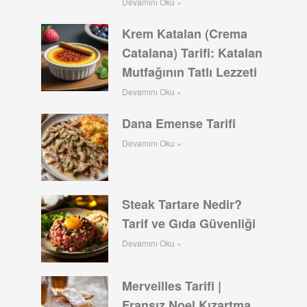
Devamını Oku »
Krem Katalan (Crema
Catalana) Tarifi: Katalan
Mutfağının Tatlı Lezzeti
Devamını Oku »
Dana Emense Tarifi
Devamını Oku »
Steak Tartare Nedir?
Tarif ve Gıda Güvenliği
Devamını Oku »
Merveilles Tarifi |
Fransız Noel Kızartma