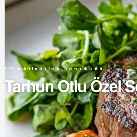
Et Yemekleri Tarifleri
,
Tarifler
,
Ana Yemek Tarifleri
Tarhun Otlu Özel So